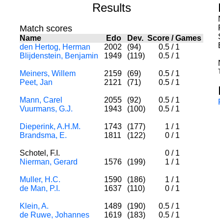
Results
Match scores
Name
Edo
Dev.
Score
/
Games
den Hertog, Herman
2002
(94)
0.5
/
1
Blijdenstein, Benjamin
1949
(119)
0.5
/
1
Meiners, Willem
2159
(69)
0.5
/
1
Peet, Jan
2121
(71)
0.5
/
1
Mann, Carel
2055
(92)
0.5
/
1
Vuurmans, G.J.
1943
(100)
0.5
/
1
Dieperink, A.H.M.
1743
(177)
1
/
1
Brandsma, E.
1811
(122)
0
/
1
Schotel, F.I.
0
/
1
Nierman, Gerard
1576
(199)
1
/
1
Muller, H.C.
1590
(186)
1
/
1
de Man, P.I.
1637
(110)
0
/
1
Klein, A.
1489
(190)
0.5
/
1
de Ruwe, Johannes
1619
(183)
0.5
/
1