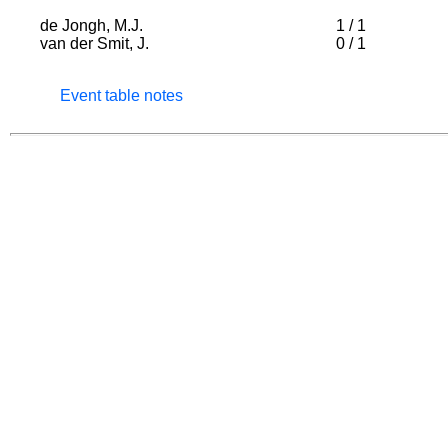
de Jongh, M.J.
1
/
1
van der Smit, J.
0
/
1
Event table notes